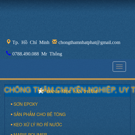
Tp. Hồ Chí Minh
chongthamnhatphat@gmail.com
0788.490.088 Mr Thông
Toggle
navigati
HỐNG THẤM CHUYÊN NGHIỆP, UY TÍN
DANH MỤC SẢN PHẨM
SƠN EPOXY
SẢN PHẨM CHO BÊ TÔNG
KEO XỬ LÝ RÒ RỈ NƯỚC
MARIS POLIMER