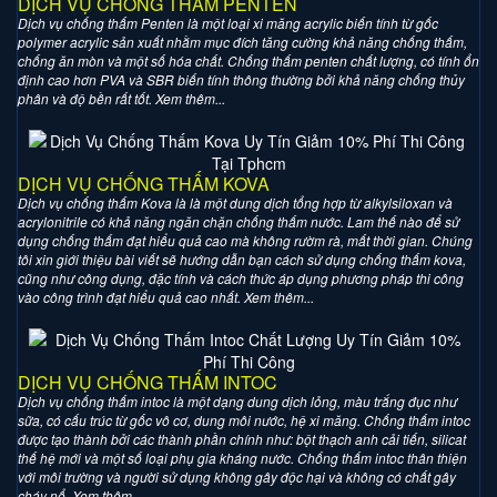
DỊCH VỤ CHỐNG THẤM PENTEN
Dịch vụ chống thấm Penten là một loại xi măng acrylic biến tính từ gốc
polymer acrylic sản xuất nhằm mục đích tăng cường khả năng chống thấm,
chống ăn mòn và một số hóa chất. Chống thấm penten chất lượng, có tính ổn
định cao hơn PVA và SBR biến tính thông thường bởi khả năng chống thủy
phân và độ bền rất tốt. Xem thêm...
DỊCH VỤ CHỐNG THẤM KOVA
Dịch vụ chống thấm Kova là là một dung dịch tổng hợp từ alkylsiloxan và
acrylonitrile có khả năng ngăn chặn chống thấm nước. Lam thế nào để sử
dụng chống thấm đạt hiểu quả cao mà không rườm rà, mất thời gian. Chúng
tôi xin giới thiệu bài viết sẽ hướng dẫn bạn cách sử dụng chống thấm kova,
cũng như công dụng, đặc tính và cách thức áp dụng phương pháp thi công
vào công trình đạt hiểu quả cao nhất. Xem thêm...
DỊCH VỤ CHỐNG THẤM INTOC
Dịch vụ chống thấm intoc là một dạng dung dịch lỏng, màu trắng đục như
sữa, có cấu trúc từ gốc vô cơ, dung môi nước, hệ xi măng. Chống thấm intoc
được tạo thành bởi các thành phần chính như: bột thạch anh cải tiến, silicat
thế hệ mới và một số loại phụ gia kháng nước. Chống thấm intoc thân thiện
với môi trường và người sử dụng không gây độc hại và không có chất gây
cháy nổ. Xem thêm...