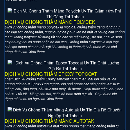
DỊCH VỤ CHỐNG THẤM MÀNG POLYDEK
Dịch vụ chống thấm màng polydek là một loại chống thấm dạng lỏng như
các loại sơn chống thấm, được dùng để phun lên bề mặt vật dụng cần chống
thấm. Màng polydek sử dụng tốt cho các bề mặt tường , bể bơi, nhà vệ sinh
hay những nơi có nước hoặc độ ẩm cao. Chống thấm Polydek là một loại
chất tạo màng cho bề mặt vật liệu không bị thấm dột bởi nước và có khả
năng dính cao. Xem thêm...
DỊCH VỤ CHỐNG THẤM EPOXY TOPCOAT
Loại: Dịch vụ chống thấm Epoxy Topcoat hoàn thiện, hai lớp bảo vệ, có
nguồn gốc nhựa Epoxy Ứng dụng: Sơn phủ ngoài các sản phẩm làm từ xi
măng, cầu, ống thép, cấu trúc nhà máy Ưu điểm: - Chịu nước mặn, dầu, hóa
chất v..v rất tốt - Màng sơn dai, chắc độ bám dính cực tốt - Chịu được tác
động mài mòn cơ học cao. Xem thêm...
DỊCH VỤ CHỐNG THẤM MÀNG AUTOTAK
Dịch vụ chống thấm autotak là một trong những loại màng chống thấm tự