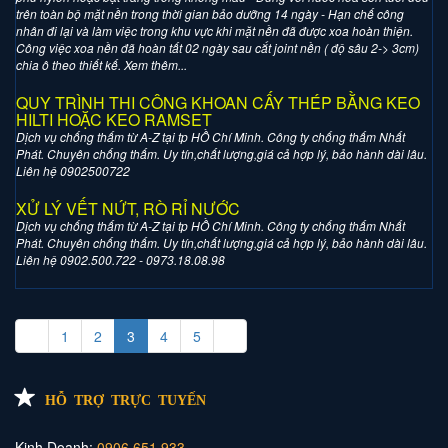
trên toàn bộ mặt nền trong thời gian bảo dưỡng 14 ngày - Hạn chế công
nhân đi lại và làm việc trong khu vực khi mặt nền đã được xoa hoàn thiện.
Công việc xoa nền đã hoàn tất 02 ngày sau cắt joint nền ( độ sâu 2-> 3cm)
chia ô theo thiết kế. Xem thêm...
QUY TRÌNH THI CÔNG KHOAN CẤY THÉP BẰNG KEO
HILTI HOẶC KEO RAMSET
Dịch vụ chống thấm từ A-Z tại tp HỒ Chí Minh. Công ty chống thấm Nhất
Phát. Chuyên chống thấm. Uy tín,chất lượng,giá cả hợp lý, bảo hành dài lâu.
Liên hệ 0902500722
XỬ LÝ VẾT NỨT, RÒ RỈ NƯỚC
Dịch vụ chống thấm từ A-Z tại tp HỒ Chí Minh. Công ty chống thấm Nhất
Phát. Chuyên chống thấm. Uy tín,chất lượng,giá cả hợp lý, bảo hành dài lâu.
Liên hệ 0902.500.722 - 0973.18.08.98
«
1
2
3
4
5
»
HỖ TRỢ TRỰC TUYẾN
Kinh Doanh:
0906.651.933