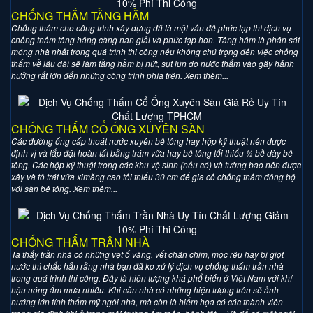
CHỐNG THẤM TẦNG HẦM
Chống thấm cho công trình xây dựng đã là một vấn đề phức tạp thì dịch vụ
chống thấm tầng hầng càng nan giải và phức tạp hơn. Tầng hầm là phần sát
móng nhà nhất trong quá trình thi công nếu không chú trọng đến việc chống
thấm về lâu dài sẽ làm tầng hầm bị nứt, sụt lún do nước thấm vào gây hảnh
hưởng rất lớn đến những công trình phía trên. Xem thêm...
CHỐNG THẤM CỔ ỐNG XUYÊN SÀN
Các đường ống cấp thoát nước xuyên bê tông hay hộp kỹ thuật nên được
định vị và lắp đặt hoàn tất bằng trám vữa hay bê tông tối thiểu ½ bề dày bê
tông. Các hộp kỹ thuật trong các khu vệ sinh (nếu có) và tường bao nên được
xây và tô trát vữa ximăng cao tối thiểu 30 cm để gia cố chống thấm đồng bộ
với sàn bê tông. Xem thêm...
CHỐNG THẤM TRẦN NHÀ
Ta thấy trần nhà có những vệt ố vàng, vết chân chim, mọc rêu hay bị giọt
nước thì chắc hẳn rằng nhà bạn đã ko xử lý dịch vụ chống thấm trần nhà
trong quá trình thi công. Đây là hiện tượng khá phổ biến ở Việt Nam với khí
hậu nóng ẩm mưa nhiều. Khi căn nhà có những hiện tượng trên sẽ ảnh
hướng lớn tính thẩm mỹ ngôi nhà, mà còn là hiểm họa có các thành viên