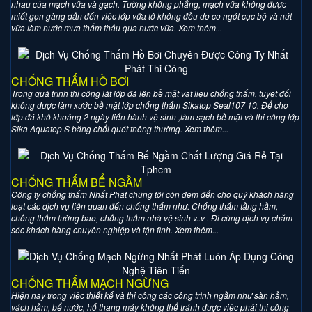
nhau của mạch vữa và gạch. Tường không phẳng, mạch vữa không được
miết gọn gàng dẫn đến việc lớp vữa tô không đều do co ngót cục bộ và nứt
vữa làm nước mưa thẩm thấu qua nước vữa. Xem thêm...
CHỐNG THẤM HỒ BƠI
Trong quá trình thi công lát lớp đá lên bề mặt vật liệu chống thấm, tuyệt đối
không được làm xước bề mặt lớp chống thấm Sikatop Seal107 10. Để cho
lớp đá khô khoảng 2 ngày tiến hành vệ sinh ,làm sạch bề mặt và thi công lớp
Sika Aquatop S bằng chổi quét thông thường. Xem thêm...
CHỐNG THẤM BỂ NGẦM
Công ty chống thấm Nhất Phát chúng tôi còn đem đến cho quý khách hàng
loạt các dịch vụ liên quan đến chống thấm như: Chống thấm tầng hầm,
chống thấm tường bao, chống thấm nhà vệ sinh v..v . Đi cùng dịch vụ chăm
sóc khách hàng chuyên nghiệp và tận tình. Xem thêm...
CHỐNG THẤM MẠCH NGỪNG
Hiện nay trong việc thiết kế và thi công các công trình ngầm như sàn hầm,
vách hầm, bể nước, hố thang máy không thể tránh được việc phải thi công