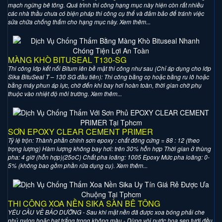
mạch ngừng bê tông. Quá trình thi công hạng mục này hiện còn rất nhiều
các nhà thầu chưa có biện pháp thi công cụ thể và đảm bảo để tránh việc
sửa chữa chống thấm cho hạng mục này. Xem thêm...
MÀNG KHÒ BITUSEAL T130-SG
Thi công lớp kết nối Bitum lên bề mặt thi công như sau (Chỉ áp dụng cho lớp
Sika BituSeal T – 130 SG đầu tiên): Thi công bằng cọ hoặc bằng ru lô hoặc
bằng máy phun áp lực, chờ đến khi bay hơi hoàn toàn, thời gian chờ phụ
thuộc vào nhiệt độ môi trường. Xem thêm...
SƠN EPOXY CLEAR CEMENT PRIMER
Tỷ lệ trộn: Thành phần chính sơn epoxy : chất đông cứng = 88 : 12 (theo
trọng lượng) Hàm lượng không bay hơi: trên 30% hỗn hợp Thời gian ở thùng
pha: 4 giờ (hỗn hợp)(25oC) Chất pha loãng: 1005 Epoxy Mức pha loãng: 0-
5% (không bao gồm phần rửa dụng cụ). Xem thêm...
THI CÔNG XOA NỀN SIKA SÀN BÊ TÔNG
YÊU CẦU VỀ BẢO DƯỠNG - Sau khi mặt nền đã được xoa bóng phải che
phủ nylon hoặc bạt trắng trong không màu - Dùng vòi nước hoa sen tưới đều