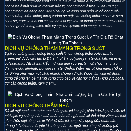
dính đa năng được chế xuất từ nhựa bitum và nhựa ABS với một lớp màng có
chất dính ở mặt dưới và một lớp bảo vệ chống thấm ở trên. Vì đây là loại
chống thấm đa năng nên việc sử dụng vô cùng đơn giản và dễ dàng: trải
cuộn chống thấm thẳng hàng xuống bề mặt cần chống thấm khi đã vệ sinh
sạch sẽ, quét sơ một lớp lót cho bề mặt vật liệu và màng tự dính bám tốt hơn,
sau đó gỡ bỏ màng nilon bảo vệ lớp keo tự dính của màng. Xem thêm...
DỊCH VỤ CHỐNG THẤM MÀNG TRONG SUỐT
Dịch vụ chống thấm màng trong suốt là loại chống thấm polyaspartic
greenseal được cấu tạo từ 2 thành phần: polyisocyanate chất béo và ester
polyaspartic, đây là một kiểu mới của amin coreactant có chức năng tạo
diamine cho aliphatic polysocyanate. Chống thấm này có khả năng chống
tia UV và pha màu một cách nhanh chóng với các thuộc tính của nó được
dùng để phủ lên bề mặt thi công giúp bảo vệ các nội thất hay khu vực ngoài
trời cần chống thấm. Xem thêm...
DỊCH VỤ CHỐNG THẤM NHÀ
Để có một ngôi nhà hoàn hảo không chỉ có thợ giỏi, kiến trúc đẹp mà cần có
một dịch vụ chống thấm nhà hoàn hảo để ngôi nhà có thể đứng vững với thời
gian. Nếu mọi công tác từ thiết kế đến thi công xây dựng đều hoàn hảo
nhưng lại bỏ qua một yếu tố chống thấm thì ngôi nhà cũng sẽ không giữ
được mỹ quan lâu, và trầm trọng hơn là ảnh hưởng đến sức khỏe, đời sống