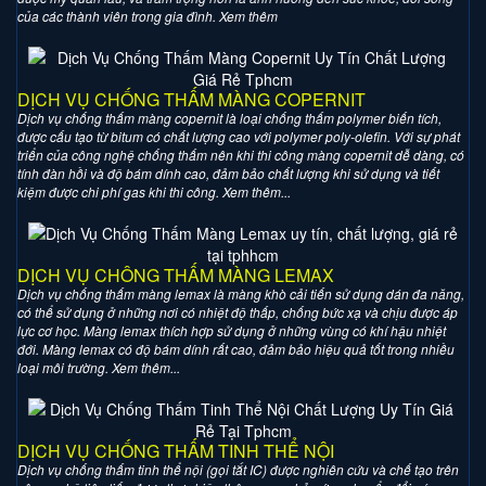
của các thành viên trong gia đình. Xem thêm
DỊCH VỤ CHỐNG THẤM MÀNG COPERNIT
Dịch vụ chống thấm màng copernit là loại chống thấm polymer biến tích,
được cấu tạo từ bitum có chất lượng cao với polymer poly-olefin. Với sự phát
triển của công nghệ chống thấm nên khi thi công màng copernit dễ dàng, có
tính đàn hồi và độ bám dính cao, đảm bảo chất lượng khi sử dụng và tiết
kiệm được chi phí gas khi thi công. Xem thêm...
DỊCH VỤ CHÔNG THẤM MÀNG LEMAX
Dịch vụ chống thấm màng lemax là màng khò cải tiến sử dụng dán đa năng,
có thể sử dụng ở những nơi có nhiệt độ thấp, chống bức xạ và chịu được áp
lực cơ học. Màng lemax thích hợp sử dụng ở những vùng có khí hậu nhiệt
đới. Màng lemax có độ bám dính rất cao, đảm bảo hiệu quả tốt trong nhiều
loại môi trường. Xem thêm...
DỊCH VỤ CHỐNG THẤM TINH THỂ NỘI
Dịch vụ chống thấm tinh thể nội (gọi tắt IC) được nghiên cứu và chế tạo trên