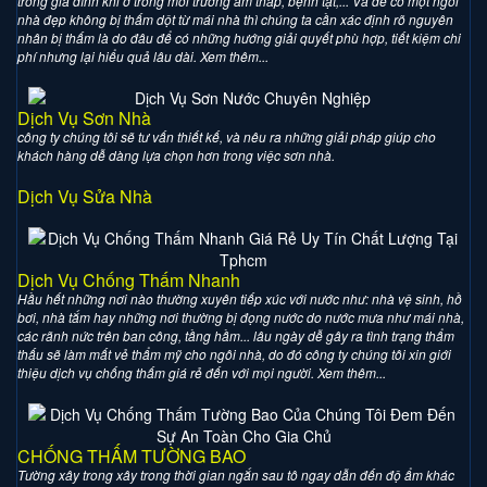
trong gia đình khi ở trong môi trường ẩm thấp, bệnh tật,... Và để có một ngôi
nhà đẹp không bị thấm dột từ mái nhà thì chúng ta cần xác định rõ nguyên
nhân bị thấm là do đâu để có những hướng giải quyết phù hợp, tiết kiệm chi
phí nhưng lại hiểu quả lâu dài. Xem thêm...
Dịch Vụ Sơn Nhà
công ty chúng tôi sẽ tư vấn thiết kế, và nêu ra những giải pháp giúp cho
khách hàng dễ dàng lựa chọn hơn trong việc sơn nhà.
Dịch Vụ Sửa Nhà
Dịch Vụ Chống Thấm Nhanh
Hầu hết những nơi nào thường xuyên tiếp xúc với nước như: nhà vệ sinh, hồ
bơi, nhà tắm hay những nơi thường bị đọng nước do nước mưa như mái nhà,
các rãnh nức trên ban công, tầng hầm... lâu ngày dễ gây ra tình trạng thẩm
thấu sẽ làm mất vẻ thẩm mỹ cho ngôi nhà, do đó công ty chúng tôi xin giới
thiệu dịch vụ chống thấm giá rẻ đến với mọi người. Xem thêm...
CHỐNG THẤM TƯỜNG BAO
Tường xây trong xây trong thời gian ngắn sau tô ngay dẫn đến độ ẩm khác