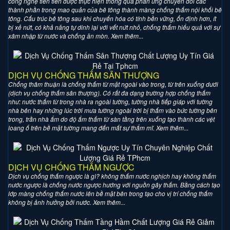
công nghệ tiên tiến được thực hiện thông qua phản ứng chuyển đổi các
thành phần trong mao quản của bê tông thành màng chống thấm nội khối bê
tông. Cấu trúc bê tông sau khi chuyển hóa có tính bền vững, ổn định hơn, ít
bị xẻ nứt, có khả năng tự dinh lại với vết nứt nhỏ, chống thấm hiểu quả với sự
xâm nhập từ nước và chống ăn mòn. Xem thêm...
DỊCH VỤ CHỐNG THẤM SÂN THƯỢNG
Chống thâm thuận là chống thấm từ mặt ngoài vào trong, từ trên xuống dưới
(dịch vụ chống thấm sân thượng). Có rất đa dạng trường hợp chống thấm
như: nước thấm từ trong nhà ra ngoài tường, tường nhà tiếp giáp với tường
nhà bên hay những lúc trời mưa tường ngoài trời bị thấm vào bức tường bên
trong, trần nhà ẩm do độ ẩm thấm từ sàn tầng trên xuống tạo thành các vệt
loang ố trên bề mặt tường mang đến mất sự thẩm mĩ. Xem thêm...
DỊCH VỤ CHỐNG THẤM NGƯỢC
Dịch vụ chống thấm ngược là gì? không thấm nước nghịch hay không thấm
nước ngược là chống nước ngược hướng với nguồn gây thấm. Bằng cách tạo
lớp màng chống thấm nước lên bề mặt bên trong tạo cho vị trí chống thấm
không bị ảnh hưởng bởi nước. Xem thêm...