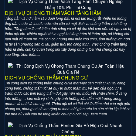
DỊCH VỤ CHỐNG THẤM VÁCH TẦNG HẦM
Tầng hầm là nơi nằm sâu dưới lòng đất, là nơi tập trung rất nhiều hệ thống
ống dẫn nước và thoát nước nên cần có một dịch vụ chống thấm vách tầng
hầm. Tầng hầm là nơi thiếu ánh sáng và có độ ảm khá cao nên có nguy cơ bị
thấm dột lớn. Nhiều người rất lo ngại khi tầng hầm bị thấm dột, nó không chỉ
làm mất vẻ thẩm mĩ, mà còn có những mùi mốc khó chịu, ảnh hưởng lớn hơn
là tài sản phương tiện đi lại, giảm tuổi thọ công trình. Việc chống thấm tầng
hầm là điều cực kỳ quan trọng khi xây dựng những tòa nhà chung cư, hay
cao tầng. Xem thêm...
DỊCH VỤ CHỐNG THẤM CHUNG CƯ
Thi công dịch vụ chống thấm chung cư là một việc cần thiết từ khi thi công
công trình, chống thấm tốt sẽ duy trì được thẩm mĩ, vẻ đẹp của ngôi nhà,
tránh được các tình trạng thấm dột gây nên rêu mốc, vết chân chim, ố vàng
trên tường,… làm mất vệ sinh, gây ảnh hưởng xấu đến môi trường xung
quanh và nhất là con người. Thấm dột có có thể chỉ từ điểm nhỏ của một góc
chung cư, nhưng nó sẽ lan rộng ra theo thời gian nếu ko sửa chữa kịp thời có
thể phá hủy kết câu bê tông khiến chung cư đổ sập. Xem thêm...