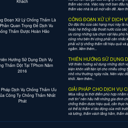
thấm vào nhà. Việc này mới ban đầu n
thấm vào nhà là cả một vấn đề. Xem th
CÔNG ĐOẠN XỬ LÝ DỊCH 
Do đặc thù của các hạng mục này là 
hoặc hệ thống cấp thoát nước của các
ưu cùng những lựa chọn vật liệu phù h
cũng như bên thi công phải cân nhắc k
phải xử lý chống thấm rất hiệu quả và
ngầm. Xêm thêm...
THIÊN HƯỚNG SỬ DỤNG D
Với thiên hướng sử dụng những dịch vụ 
kiện khôn xiết tiện lợi cho nhiều công
nhỏ như thường ngày nữa. Nên việc đầu
khỏi. Xem thêm...
GIẢI PHÁP CHO DỊCH VỤ 
Mùa nắng là thời điểm phù hợp nhằm 
mới tin” nên hầu hết những gia đình c
chống thấm được hiệu quả, cần thực h
có thể bị thấm vì tác động của môi tr
và tường, thấm vách tầng hầm, thấm do