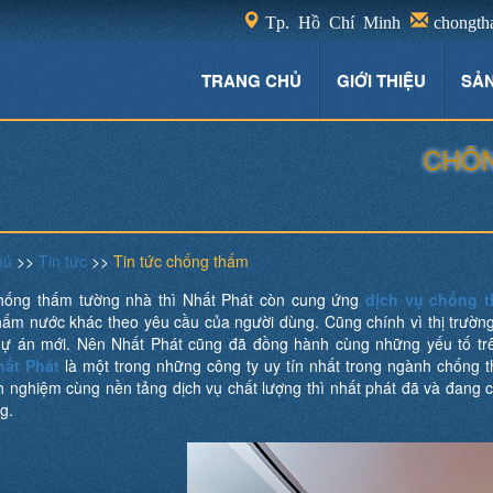
Tp. Hồ Chí Minh
chongth
TRANG CHỦ
GIỚI THIỆU
SẢ
CHỐNG T
hủ
>>
Tin tức
>>
Tin tức chống thấm
hống thấm tường nhà thì Nhất Phát còn cung ứng
dịch vụ chống 
hấm nước khác theo yêu cầu của người dùng. Cũng chính vì thị trườ
ự án mới. Nên Nhất Phát cũng đã đồng hành cùng những yếu tố tr
hất Phát
là một trong những công ty uy tín nhất trong ngành chống t
h nghiệm cùng nền tảng dịch vụ chất lượng thì nhất phát đã và đang c
g.