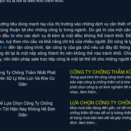
ch vụ lạ đời là điều khó tránh khỏi.
ướng tiêu dùng mạnh tay của thị trường vào những dịch vụ cần thiết 
 cùng thuận lợi cho những công ty trong ngành. Do giá trị của một 
c đầu tư cho các dịch vụ đi kèm là một điều không thể tránh khỏi. 
u, tuỳ theo nhu cầu và khả năng chi trả của nhiều người. Đó cũng là 
á rẻ
đến tận công trình, tận công ty của gia chủ nếu có đầy đủ thông
g đó lại là một nếp sống thành thị nên không thể nào tránh khỏi. Ch
, nên biện pháp sale trực tiếp cũng là một lợi thế tốt cho những người 
CÔNG TY CHỐNG THẤM XỬ 
Trong quá trình thi công công trình vi
bảo việc công ty chống thấm xử lý khe 
phải chọn công ty có kinh nghiệm tốt v
nhau. Xem thêm...
LỰA CHỌN CÔNG TY CHỐN
Mùa mưa bão đang đến gần, có rất nhiề
chống thấm tốt nào để xử lý tường thấm
ái trạng mưa bão kéo dài sẽ gây những
đình. Xem thêm...