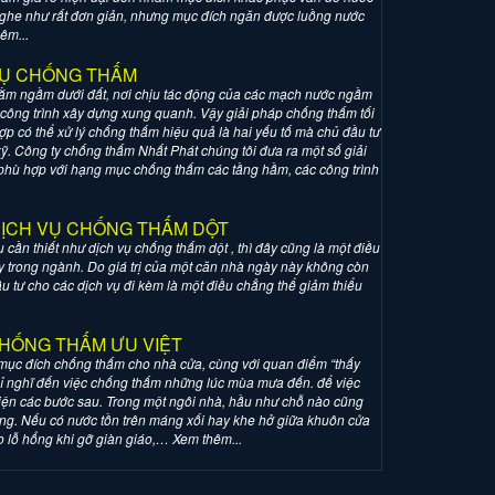
ghe như rất đơn giản, nhưng mục đích ngăn được luồng nước
êm...
VỤ CHỐNG THẤM
nằm ngầm dưới đất, nơi chịu tác động của các mạch nước ngầm
 công trình xây dựng xung quanh. Vậy giải pháp chống thấm tối
ợp có thể xử lý chống thấm hiệu quả là hai yếu tố mà chủ đầu tư
ỹ. Công ty chống thấm Nhất Phát chúng tôi đưa ra một số giải
 phù hợp với hạng mục chống thấm các tầng hầm, các công trình
ỊCH VỤ CHỐNG THẤM DỘT
cần thiết như dịch vụ chống thấm dột , thì đây cũng là một điều
 ty trong ngành. Do giá trị của một căn nhà ngày này không còn
 tư cho các dịch vụ đi kèm là một điều chẳng thể giảm thiểu
CHỐNG THẤM ƯU VIỆT
mục đích chống thấm cho nhà cửa, cùng với quan điểm “thấy
hỉ nghĩ đến việc chống thấm những lúc mùa mưa đến. để việc
iện các bước sau. Trong một ngôi nhà, hầu như chỗ nào cũng
ường. Nếu có nước tồn trên máng xối hay khe hở giữa khuôn cửa
 lỗ hổng khi gỡ giàn giáo,… Xem thêm...