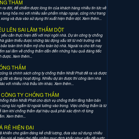
ỐNG THẤM
 ra đời, để chiếm được lòng tin của khách hàng nhiều tin tức về
àm tung hỏa mù với nhiều sản phẩm nhập ngoại, cũng như trang
ng xong và đưa vào sử dụng thì xuất hiện thấm dột. Xem thêm...
U LÊN SAI LÂM THẤM DỘT
 yếu cần thực hiện đối với mọi ngôi nhà. Dự án công ty chống
hà giảm thiểu được những tác động xấu tới từ môi trường mà
ư bảo toàn tính thấm mỹ cho toàn bộ nhà. Ngoài ra cho tới nay
iểm sai lầm về chống thấm dẫn đến những hậu quả đáng tiếc
h được. Xem thêm...
HỐNG THẤM
 cũng là chính sách công ty chống thấm Nhất Phát đề ra và được
g đã và đang hoạt động. Nhiều dự án được thi công làm nhà
tác với nhiều nhà thầu lớn khác. Xem thêm...
Ừ CÔNG TY CHỐNG THẤM
 chống thấm Nhất Phát cho dịch vụ chống thấm tầng hầm bản
n cùng lúc ngấm từ ngoài tường vào trong. Việc chống thấm là từ
 làm khi chống thấm đạt hiệu quả phải xác định rõ từng
ấm. Xem thêm...
 RẺ HIỆN ĐẠI
 đã khiến cho giảm đáng kể chất lượng, đưa vào sử dụng nhiều
 thấm giá rẻ hiện đại đến nhằm mục đích khắc phục vấn đề nước