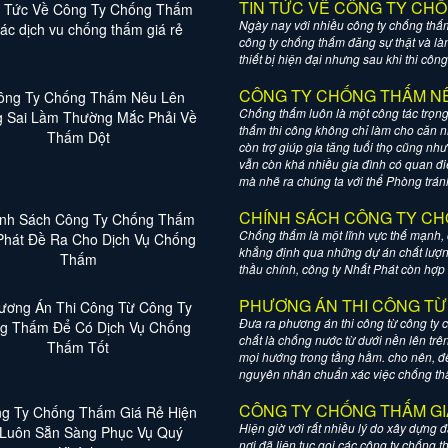
TIN TỨC VỀ CÔNG TY CH
Ngày nay với nhiều công ty chống thấm
công ty chống thấm đăng sự thật và l
thiết bị hiện đại nhưng sau khi thi cô
CÔNG TY CHỐNG THẤM NÊ
Chống thấm luôn là một công tác trọng
thấm thi công không chỉ làm cho căn n
còn trợ giúp gia tăng tuổi thọ cũng nh
vẫn còn khá nhiều gia đình có quan đ
mà nhẽ ra chúng ta với thể Phòng trán
CHÍNH SÁCH CÔNG TY C
Chống thấm là một lĩnh vực thế mạnh,
khẳng định qua những dự án chất lượn
thầu chính, công ty Nhất Phát còn hợp 
PHƯƠNG ÁN THI CÔNG T
Đưa ra phương án thi công từ công ty
chất là chống nước từ dưới nền lên trê
mọi hướng trong tầng hầm. cho nên, để
nguyên nhân chuẩn xác việc chống th
CÔNG TY CHỐNG THẤM GIÁ
Hiện giờ với rất nhiều lý do xây dựng
nơi đã liện tục gọi các công ty chống