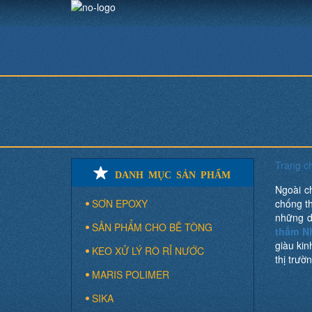
Trang c
DANH MỤC SẢN PHẨM
Ngoài c
SƠN EPOXY
chống t
những d
SẢN PHẨM CHO BÊ TÔNG
thấm N
giàu kin
KEO XỬ LÝ RÒ RỈ NƯỚC
thị trườn
MARIS POLIMER
SIKA