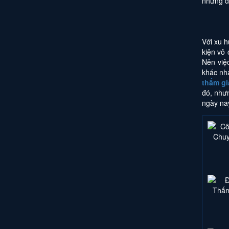
những dị
Với xu h
kiện vô
Nên việ
khác nha
thấm gi
đó, nhưn
ngày nay