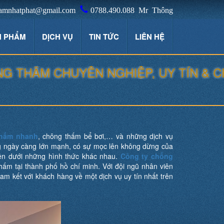
amnhatphat@gmail.com
0788.490.088 Mr Thông
N PHẨM
DỊCH VỤ
TIN TỨC
LIÊN HỆ
HẤM CHUYÊN NGHIỆP, UY TÍN & CHẤT
thấm nhanh
, chông thấm bể bơi,… và những dịch vụ
ng ngày càng lớn mạnh, có sự mọc lên không dừng của
ên dưới những hình thức khác nhau.
Công ty chống
hấm tại thành phố hồ chí minh. Với đội ngũ nhân viên
am kết với khách hàng về một dịch vụ uy tín nhất trên