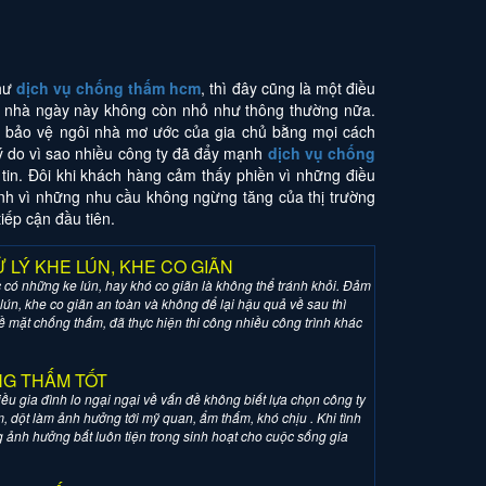
như
dịch vụ chống thấm hcm
, thì đây cũng là một điều
căn nhà ngày này không còn nhỏ như thông thường nữa.
Để bảo vệ ngôi nhà mơ ước của gia chủ bằng mọi cách
lý do vì sao nhiều công ty đã đẩy mạnh
dịch vụ chống
 tin. Đôi khi khách hàng cảm thấy phiền vì những điều
ính vì những nhu cầu không ngừng tăng của thị trường
tiếp cận đầu tiên.
LÝ KHE LÚN, KHE CO GIÃN
ệc có những ke lún, hay khó co giãn là không thể tránh khỏi. Đảm
lún, khe co giãn an toàn và không để lại hậu quả về sau thì
ề mặt chống thấm, đã thực hiện thi công nhiều công trình khác
G THẤM TỐT
u gia đình lo ngại ngại về vấn đề không biết lựa chọn công ty
, dột làm ảnh hưởng tới mỹ quan, ẩm thấm, khó chịu . Khi tình
 ảnh hưởng bất luôn tiện trong sinh hoạt cho cuộc sống gia