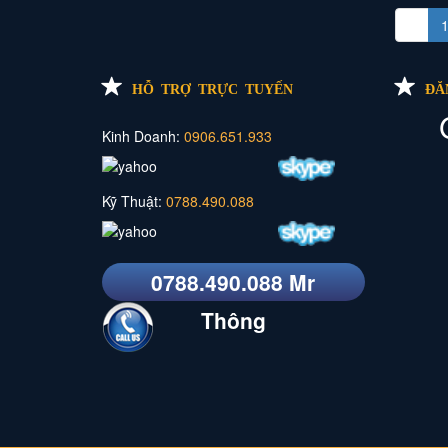
«
HỖ TRỢ TRỰC TUYẾN
ĐĂ
Kinh Doanh:
0906.651.933
Kỹ Thuật:
0788.490.088
0788.490.088 Mr
Thông