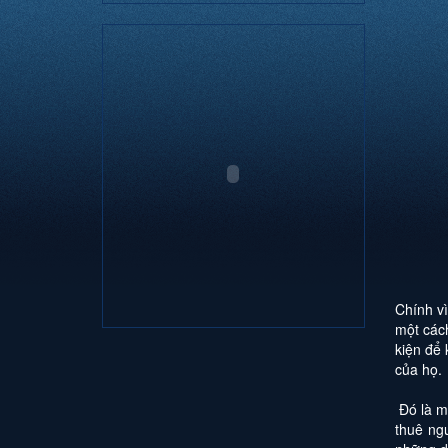
Chính vì
một cách
kiện để 
của họ.
Đó là mộ
thuê ng