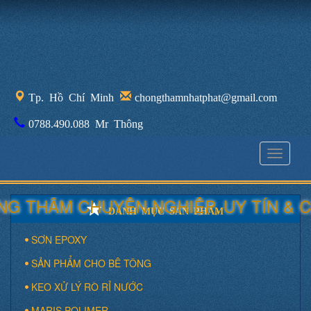
Tp. Hồ Chí Minh
chongthamnhatphat@gmail.com
0788.490.088 Mr Thông
Toggle
navigati
 THẤM CHUYÊN NGHIỆP, UY TÍN & C
DANH MỤC SẢN PHẨM
SƠN EPOXY
SẢN PHẨM CHO BÊ TÔNG
KEO XỬ LÝ RÒ RỈ NƯỚC
MARIS POLIMER