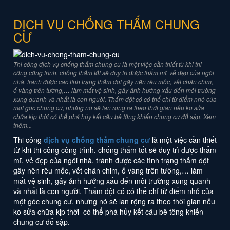
DỊCH VỤ CHỐNG THẤM CHUNG
CƯ
Thi công dịch vụ chống thấm chung cư là một việc cần thiết từ khi thi
công công trình, chống thấm tốt sẽ duy trì được thẩm mĩ, vẻ đẹp của ngôi
nhà, tránh được các tình trạng thấm dột gây nên rêu mốc, vết chân chim,
ố vàng trên tường,… làm mất vệ sinh, gây ảnh hưởng xấu đến môi trường
xung quanh và nhất là con người. Thấm dột có có thể chỉ từ điểm nhỏ của
một góc chung cư, nhưng nó sẽ lan rộng ra theo thời gian nếu ko sửa
chữa kịp thời có thể phá hủy kết câu bê tông khiến chung cư đổ sập. Xem
thêm...
Thi công
dịch vụ chống thấm chung cư
là một việc cần thiết
từ khi thi công công trình, chống thấm tốt sẽ duy trì được thẩm
mĩ, vẻ đẹp của ngôi nhà, tránh được các tình trạng thấm dột
gây nên rêu mốc, vết chân chim, ố vàng trên tường,… làm
mất vệ sinh, gây ảnh hưởng xấu đến môi trường xung quanh
và nhất là con người. Thấm dột có có thể chỉ từ điểm nhỏ của
một góc chung cư, nhưng nó sẽ lan rộng ra theo thời gian nếu
ko sửa chữa kịp thời có thể phá hủy kết câu bê tông khiến
chung cư đổ sập.