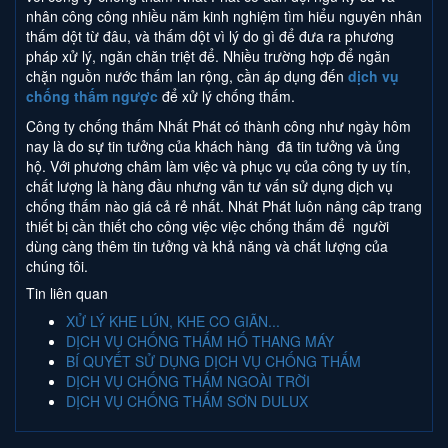
nhân công công nhiều năm kinh nghiệm tìm hiểu nguyên nhân
thấm dột từ đâu, và thấm dột vì lý do gì để đưa ra phương
pháp xử lý, ngăn chăn triệt để. Nhiều trường hợp để ngăn
chặn nguồn nước thấm lan rộng, cần áp dụng đến
dịch vụ
chống thấm ngược
để xử lý chống thấm.
Công ty chống thấm Nhất Phát có thành công như ngày hôm
nay là do sự tin tưởng của khách hàng đã tin tưởng và ủng
hộ. Với phương châm làm việc và phục vụ của công ty uy tín,
chất lượng là hàng đầu nhưng vẫn tư vấn sử dụng dịch vụ
chống thấm nào giá cả rẻ nhất. Nhát Phát luôn nâng câp trang
thiết bị cần thiết cho công việc việc chống thấm để người
dùng càng thêm tin tưởng và khả năng và chất lượng của
chúng tôi.
Tin liên quan
XỬ LÝ KHE LÚN, KHE CO GIÃN...
DỊCH VỤ CHỐNG THẤM HỐ THANG MÁY
BÍ QUYẾT SỬ DỤNG DỊCH VỤ CHỐNG THẤM
DỊCH VỤ CHỐNG THẤM NGOÀI TRỜI
DỊCH VỤ CHỐNG THẤM SƠN DULUX