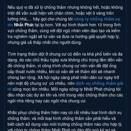
Nếu quý vị đã xử lý chống thấm nhưng không hết, hoặc không
triệt để vẫn xuất hiện vết chân chim, hoặc vệt ố vàng trên
tường nhà,… hãy gọi cho chúng tôi
công ty chống thấm uy
tín
Nhất Phát
tại tp.hcm. Với sự hình thành hơn 10 trong lĩnh
vực chống thấm, cùng với đội ngũ nhân viên đạo tạo và kiểm
tra nghiêm ngặt sẽ tư vấn và đưa ra hướng giải quyết hợp lý,
nhưng giá cả thấp nhất cho người dùng.
Tình trạng thấm dột ở chung cư cũ diễn ra khá phổ biến và đa
dạng, do các chủ thầu ngày xưa không chú trọng lắm đến vấn
đề chống thấm, vì công trình chung cư nên vấn đề đặt ống
cấp thoát nước nhiều, khi có vấn dề về thấm dột sẽ nhanh
chóng lan rộng. Xã hội ngày càng phát triển dân cư ngày trở
nên mật độ chung cư cũ nhiều, nên
dịch vụ chống thấm giá
rẻ
cũng mọc lên nhiều. Mỗi ngày công ty Nhất Phát chúng tôi
đều nhận các dự án lớn và nhỏ trong việc chống thấm cho các
ngôi nhà riêng hay các ngôi nhà chung cư.
Khắc phục chống thấm hiện nay có rất nhiều loại hình dịch vụ
chống thấm, và mỗi loại hình chống thấm cần phải hiểu và
biết cách sử dụng vào môi trường chống thấm nào cho hợp lý,
với công ty chống thấm Nhất Phát có dàn đội ngũ kỹ sư và