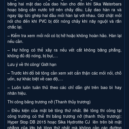
bằng hai mặt dao của dao hàn cho đến khi Sika Waterbars
hoạc băng cản nước trở nên chảy đều. Lấy dao hàn ra và
ngay lập tức ghép hai đầu mối hàn lại với nhau. Giữ chặt mối
nối cho đến khi PVC bị đốt nóng chảy khi nãy nguội và rắn
chắc lại.
– Kiểm tra xem mối nối có bị hở hoặc không hoàn hảo. Hàn lại
nếu cần.
– Hư hỏng có thể xảy ra nếu vết cắt không bằng phẳng,
không đủ độ nóng, bị bụi,…
Lưu ý về thi công/ Giới hạn
– Trước khi đổ bê tông cần xem xét cẩn thận các mối nối, chỗ
uốn, sự khác biệt về cao độ,…
– Luôn luôn tuân thủ theo các chỉ dẫn ghi trên bao bì hay
nhãn hiệu.
Thi công băng trương nở (Thanh thủy trương)
– Điều kiện của mặt bê tông thứ nhất. Bê tông thi công tại
công trường có thể thi băng trương nở (thanh thủy trương):
Hyper Stop DB 2015 hoạc Sika Hydrotite CJ lên trên bề mặt
phẳng của lớp bê tông thứ nhất mà không cần các đường