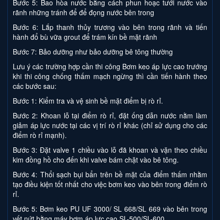
Bước 5: Bao hòa nước bằng cách phun hoạc tưới nước vào
rãnh những tránh để để đọng nước bên trong
Bước 6: Lắp thanh thủy trương vào bên trong rãnh và tiến
hành đổ bù vữa grout để trám kín bề mặt rãnh
Bước 7: Bảo dưỡng như bảo dưỡng bê tông thường
Lưu ý các trường hợp cần thi công Bơm keo áp lực cao trướng
khi thi công chống thấm mạch ngừng thì cần tiến hành theo
các bước sau:
Bước 1: Kiểm tra và vệ sinh bề mặt điểm bị rò rỉ.
Bước 2: Khoan lỗ tại điểm rò rỉ, đặt ống dẫn nước nằm làm
giảm áp lực nước tại các vị trí rò rỉ khác (chỉ sử dụng cho các
điểm rò rỉ mạnh).
Bước 3: Đặt valve 1 chiều vào lỗ đã khoan và vặn theo chiều
kim đồng hồ cho đến khi valve bám chặt vào bê tông.
Bước 4: Thổi sạch bụi bẩn trên bề mặt của điểm thấm nhằm
tạo điều kiện tốt nhất cho việc bơm keo vào bên trong điểm rò
rỉ.
Bước 5: Bơm keo PU UF 3000/ SL 668/SL 669 vào bên trong
vết nứt bằng máy bơm áp lực cao SL-500/SL-600.