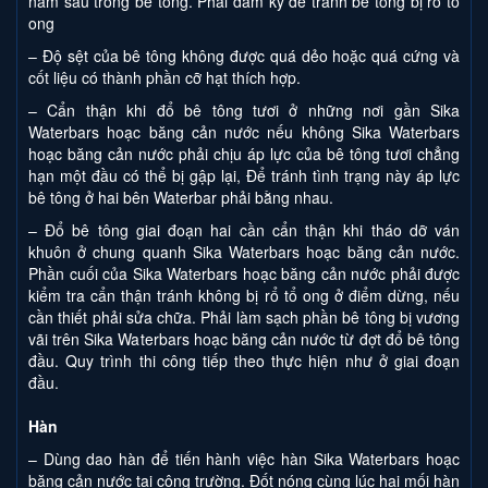
nằm sau trong bê tông. Phải dầm kỹ để tránh bê tông bị rổ tổ
ong
– Độ sệt của bê tông không được quá dẻo hoặc quá cứng và
cốt liệu có thành phần cỡ hạt thích hợp.
– Cẩn thận khi đổ bê tông tươi ở những nơi gần Sika
Waterbars hoạc băng cản nước nếu không Sika Waterbars
hoạc băng cản nước phải chịu áp lực của bê tông tươi chẳng
hạn một đầu có thể bị gập lại, Để tránh tình trạng này áp lực
bê tông ở hai bên Waterbar phải bằng nhau.
– Đổ bê tông giai đoạn hai cần cẩn thận khi tháo dỡ ván
khuôn ở chung quanh Sika Waterbars hoạc băng cản nước.
Phần cuối của Sika Waterbars hoạc băng cản nước phải được
kiểm tra cẩn thận tránh không bị rổ tổ ong ở điểm dừng, nếu
cần thiết phải sửa chữa. Phải làm sạch phần bê tông bị vương
vãi trên Sika Waterbars hoạc băng cản nước từ đợt đổ bê tông
đầu. Quy trình thi công tiếp theo thực hiện như ở giai đoạn
đầu.
Hàn
– Dùng dao hàn để tiến hành việc hàn Sika Waterbars hoạc
băng cản nước tại công trường. Đốt nóng cùng lúc hai mối hàn