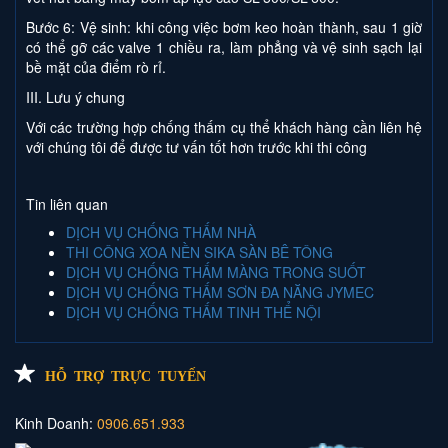
Bước 6: Vệ sinh: khi công việc bơm keo hoàn thành, sau 1 giờ
có thể gỡ các valve 1 chiều ra, làm phẳng và vệ sinh sạch lại
bề mặt của điểm rò rỉ.
III. Lưu ý chung
Với các trường hợp chống thấm cụ thể khách hàng cần liên hệ
với chúng tôi để được tư vấn tốt hơn trước khi thi công
Tin liên quan
DỊCH VỤ CHỐNG THẤM NHÀ
THI CÔNG XOA NỀN SIKA SÀN BÊ TÔNG
DỊCH VỤ CHỐNG THẤM MÀNG TRONG SUỐT
DỊCH VỤ CHỐNG THẤM SƠN ĐA NĂNG JYMEC
DỊCH VỤ CHỐNG THẤM TINH THỂ NỘI
HỖ TRỢ TRỰC TUYẾN
Kinh Doanh:
0906.651.933