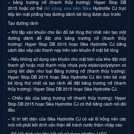
– băng trương nở (thanh thủy trương): Hyper Stop DB
2015 hoặc có thể
thi công xoa nền Sika
Hydrotite CJ trực
tiếp lên mặt phẳng hay đường dãnh bê tông được đục trước
Tạo đường rãnh
– Khi lắp ván khuôn cho lần đổ bê tông thứ nhất nên tạo một
đường dãnh để đặt cho băng trương nở (thanh thủy
trương): Hyper Stop DB 2015 hoạc Sika Hydrotite CJ bằng
cách dàn xếp các thanh nẹp trên ván khuôn ở mặt bê tông
– Nếu không sử dụng ván khuôn cho mặt bên của khe đặt một
thanh gỗ hoặc một thanh mốp nhựa poly-etylen/polystyren có
cùng tiết diện như loại Băng trương nở (thanh thủy trương):
Hyper Stop DB 2015 hoạc Sika Hydrotite CJ lên trên bề mặt
bê tông thứ nhất và tạo rãnh để đặt băng trương nở (thanh
thủy trương): Hyper Stop DB 2015 hoạc Sika Hydrotite CJ.
– Chiều dài của băng trương nở (thanh thủy trương): Hyper
Stop DB 2015 hoạc Sika Hydrotite CJ có thể bằng cách nối đối
đầu
– Vị trí tiết diện của Sika Hydrotite CJ có vài lỗ hổng nên các
mối nối phải kết dính cẩn thận để tránh nước thâm nhập vào
– Để kết dính vào khe kết nối sử dụng sikaflex 11FC