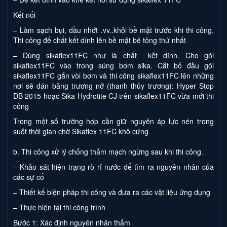
Kết nối
– Làm sạch bụi, dầu nhớt .vv..khỏi bề mặt trước khi thi công.
Thi công để chất kết dính lên bề mặt bê tông thứ nhất
– Dùng sikaflex11FC như là chất kết dính. Cho gói
sikaflex11FC vào trong súng bơm sika. Cắt bỏ đầu gói
sikaflex11FC gắn vòi bơm và thi công sikaflex11FC lên những
nơi sẽ dán băng trương nở (thanh thủy trương): Hyper Stop
DB 2015 hoạc Sika Hydrotite CJ trên sikaflex11FC vừa mới thi
công
Trong một số trường hợp cần giữ nguyên áp lực nén trong
suốt thời gian chờ Sikaflex 11FC khô cứng
b. Thi công xử lý chống thấm mạch ngừng sau khi thi công.
– Khảo sát hiện trạng rò rỉ nước để tìm ra nguyên nhân của
các sự cố
– Thiết kế biện pháp thi công và đưa ra các vật liệu ứng dụng
– Thực hiện tại thi công trình
Bước 1: Xác định nguyên nhân thấm