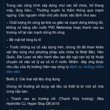
Trong các công trình xây dựng như các bể chứa, hố thang
máy, tầng hầm… Thường xuyên bị thấm thông qua mạch
ngừng. Các nguyên nhân chủ yếu được xác định như sau:
– Chất lượng thi công tại khe co giãn và mạch dừng không tốt,
không có băng cản nước PVC Waterstop hoạc thanh cao su
trương nở tại các mạch dừng thi công
– Bề mặt bê tông bị rỗ
– Trước những sự cố xây dựng trên, chúng tôi đã tham khảo
vật liệu cũng như phương pháp sửa chữa từ Nhật Bản, Hàn
Quốc, Đài Loan và tiến hành đào tạo đội ngũ cán bộ kỹ thuật
chuyên về việc xử lý sự cố rò rỉ nước. Nhằm đáp ứng được
nhu cầu của thị trường hiện nay công ty
dịch vu chống thấm
tiên tiến
Bước 2: Các loại vật liệu ứng dụng
Chúng tôi thường sử dụng vật liệu và thiết bị từ một số nhà
cung cấp sau:
– Thanh cao su trương nở: (Thanh thủy trương): Sika
Hydrotite CJ, Hyper Stop DB 2015