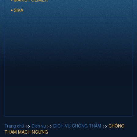
SIKA
Trang chủ
>>
Dịch vụ
>>
DỊCH VỤ CHỐNG THẤM
>>
CHỐNG
THẤM MẠCH NGỪNG