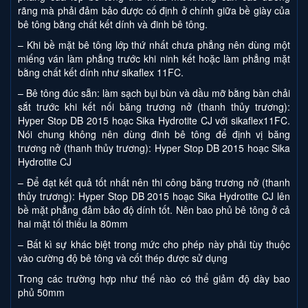
rãng mà phải đảm bảo được cố định ở chính giữa bề giày của
bê tông bằng chất kết dính và đinh bê tông.
– Khi bề mặt bê tông lớp thứ nhất chưa phẳng nên dùng một
miếng ván làm phẳng trước khi ninh kết hoặc làm phẳng mặt
bằng chất kết dính như sikaflex 11FC.
– Bê tông đúc sẵn: làm sạch bụi bùn và dầu mỡ bằng bàn chải
sắt trước khi kết nối băng trương nở (thanh thủy trương):
Hyper Stop DB 2015 hoạc Sika Hydrotite CJ với sikaflex11FC.
Nói chung không nên dùng đinh bê tông để định vị băng
trương nở (thanh thủy trương): Hyper Stop DB 2015 hoạc Sika
Hydrotite CJ
– Để đạt kết quả tốt nhất nên thi công băng trương nở (thanh
thủy trương): Hyper Stop DB 2015 hoạc Sika Hydrotite CJ lên
bề mặt phẳng đảm bảo độ dính tốt. Nên bao phủ bê tông ở cả
hai mặt tối thiểu la 80mm
– Bất kì sự khác biệt trong mức cho phép này phải tùy thuộc
vào cường độ bê tông và cốt thép được sử dụng
Trong các trường hợp như thế nào có thể giảm độ dày bao
phủ 50mm