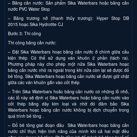
– Băng cản nước: Sản phẩm Sika Waterbars hoặc băng cản
nước PVC Water Stop
– Băng trương nở (thanh thủy trương): Hyper Stop DB
2015 hoạc Sika Hydrotite CJ
Bước 3: Thi công
Thi công băng cản nước:
– Đặt Sika Waterbars hoạc băng cản nước ở chính giữa cấu
kiện thép. Có thể sử dụng ván khuôn 2 phần (tách ra).
Phương pháp này cho phép một nửa Sika Waterbars hoạc
băng cản nước nhô ra ngoài trong khi nửa còn lại sẽ được đổ
bê tông. Sika Waterbars hoạc băng cản nước sẽ được giữ chặt
giữa các ván khuôn gắn vào cốt thép
– Trên Sika Waterbars hoăc băng cản nước có những lỗ nhỏ,
các lỗ này sẽ định vị Sika Waterbars hoặc băng cản nước vào
cốt thép bằng dây kim loại và nhờ đó đảm bảo Sika
Waterbars hoạc băng cản nước không bị dịch chuyển trong
quá trình bê tông .
– Đổ bê tông giai đoạn đầu Sika Waterbars hoạc băng cản
nước chỉ thực hiện tính năng của mình khi cả hai mặt đều