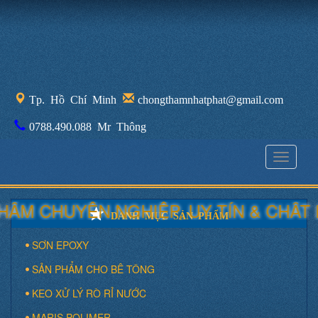
Tp. Hồ Chí Minh
chongthamnhatphat@gmail.com
0788.490.088 Mr Thông
Toggle
navigati
 CHUYÊN NGHIỆP, UY TÍN & CHẤT L
DANH MỤC SẢN PHẨM
SƠN EPOXY
SẢN PHẨM CHO BÊ TÔNG
KEO XỬ LÝ RÒ RỈ NƯỚC
MARIS POLIMER