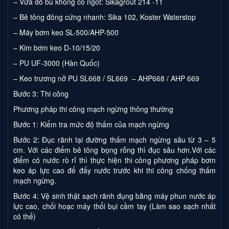
– Vữa đỏ bù không co ngót: Sikagrout 214 -11
– Bê tông đông cứng nhanh: Sika 102, Koster Waterstop
– Máy bơm keo SL-500/AHP-500
– Kim bơm keo D-10/15/20
– PU UF-3000 (Hàn Quốc)
– Keo trương nở PU SL668 / SL669 – AHP668 / AHP 669
Bước 3: Thi công
Phương pháp thi công mạch ngừng thông thường
Bước 1: Kiểm tra mức độ thấm của mạch ngừng
Bước 2: Đục rãnh tại đường thấm mạch ngừng sâu từ 3 – 5
cm. Với các điểm bê tông bọng rỗng thì đục sâu hơn.Với các
điểm có nước rò rỉ thì thực hiện thi công phương pháp bơm
keo áp lực cao để đẩy nước trước khi thi công chống thấm
mạch ngừng.
Bước 4: Vệ sinh thật sạch rãnh đụng bằng máy phun nước áp
lực cao, chổi hoạc máy thổi bụi cầm tay (Làm sao sạch nhất
có thể)