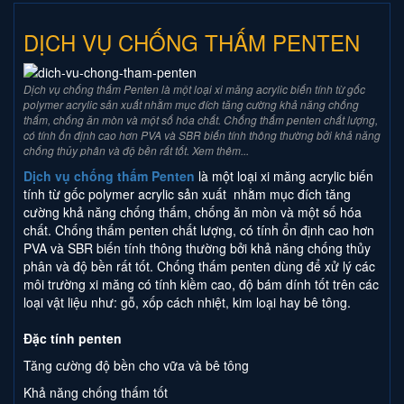
DỊCH VỤ CHỐNG THẤM PENTEN
Dịch vụ chống thấm Penten là một loại xi măng acrylic biến tính từ gốc
polymer acrylic sản xuất nhằm mục đích tăng cường khả năng chống
thấm, chống ăn mòn và một số hóa chất. Chống thấm penten chất lượng,
có tính ổn định cao hơn PVA và SBR biến tính thông thường bởi khả năng
chống thủy phân và độ bền rất tốt. Xem thêm...
Dịch vụ chống thấm Penten
là một loại xi măng acrylic biến
tính từ gốc polymer acrylic sản xuất nhằm mục đích tăng
cường khả năng chống thấm, chống ăn mòn và một số hóa
chất. Chống thấm penten chất lượng, có tính ổn định cao hơn
PVA và SBR biến tính thông thường bởi khả năng chống thủy
phân và độ bền rất tốt. Chống thấm penten dùng để xử lý các
môi trường xi măng có tính kiềm cao, độ bám dính tốt trên các
loại vật liệu như: gỗ, xốp cách nhiệt, kim loại hay bê tông.
Đặc tính penten
Tăng cường độ bền cho vữa và bê tông
Khả năng chống thấm tốt