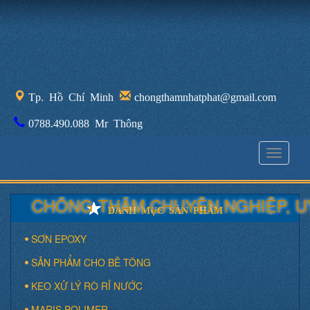
Tp. Hồ Chí Minh
chongthamnhatphat@gmail.com
0788.490.088 Mr Thông
Toggle
navigati
CHỐNG THẤM CHUYÊN NGHIỆP, UY 
DANH MỤC SẢN PHẨM
SƠN EPOXY
SẢN PHẨM CHO BÊ TÔNG
KEO XỬ LÝ RÒ RỈ NƯỚC
MARIS POLIMER