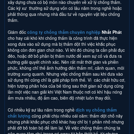
xây dựng chưa có bộ môn nào chuyên về xử lý chống thấm.
Các kỹ xư thường sử dụng vốn có lâu năm trong nghề hoặc
phải thông qua nhưng nhà đầu tư về nguyên vật liệu chống
thấm.
Giám đốc
công ty chống thấm chuyên nghiệp
Nhất Phát
cho hay cái khó khi chống thấm là công trình đã thực hiện
xong đưa vào sử dụng mà bị thấm dột thì việc khắc phục
không còn đơn gian chút nào. Vì khi đó chúng ta cần phải đục
đẽo, hoặc dỡ bỏ phần bị thấm nước để xem sự cố và đưa ra
hướng giải quyết chính xác. Nên rất mất thời gian và phiền
phức, không chỉ thế ảnh hưởng đến thẩm mĩ, cảnh quan, môi
trường xung quanh. Nhưng việc chống thấm sau khi đưa vào
sử dụng thì cũng chỉ là giải pháp tình thế. Vì các chất hữu cơ,
hiện tượng phân hóa của bê tông sau thời gian sử dụng cũng
lần một việc nan giải khi Việt Nam thuộc nơi có khí hậu nóng
ẩm mưa nhiều, độ ẩm cao, biên độ nhiệt luôn thay đổi.
Có nhiều kỹ sư lâu năm trong nghề
dịch vụ chống thấm
chất lượng
cũng phải chịu nhiều oái oăm: thấm dột chỗ nãy
nhưng phải khắc phục chỗ khác hay chỉ bị 1 phần nhỏ nhưng
phải dỡ bỏ toàn bộ để làm lại. Về việc chống thấm chúng ta
nên quan tâm chú trọng nó ngay từ bản thiết kế, từ nhưng