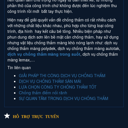
phần thô của công trình chứ không được đến lúc nghiệm thu
công trình rồi mới bắt tay thực hiện.
Hiện nay để giải quyết vấn đề chống thấm có rất nhiều cách
với những chất liệu khác nhau, phù hợp cho từng loại công
trình, địa hình hay kết câu bê tông. Nhiều biện pháp như
phun dung dịch sơn lên bề mặt cần chống thấm, hay sử dụng
nhưng vật liệu chống thấm màng khò nóng lạnh như: dịch vụ
chống thấm màng polydek, dịch vụ chống thấm màng autotak,
dịch vụ chống thấm màng trong suốt
, dịch vụ chống thấm
màng lemax,…
Tin liên quan
GIẢI PHÁP THI CÔNG DỊCH VỤ CHỐNG THẤM
DỊCH VỤ CHỐNG THẤM SÀN MÁI
LỰA CHỌN CÔNG TY CHỐNG THẤM TỐT
Chống thấm điểm nối rãnh
SỰ QUAN TÂM TRONG DỊCH VỤ CHỐNG THẤM
HỖ TRỢ TRỰC TUYẾN