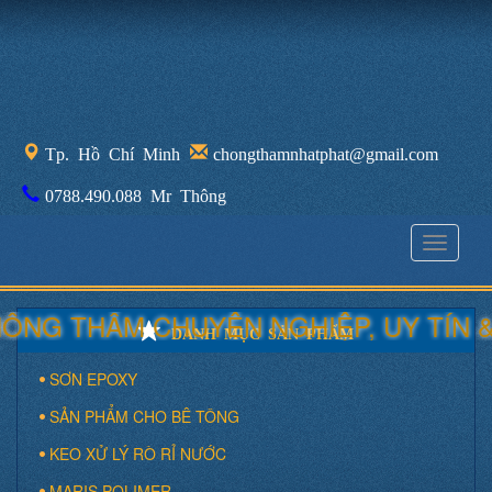
Tp. Hồ Chí Minh
chongthamnhatphat@gmail.com
0788.490.088 Mr Thông
Toggle
navigati
NG THẤM CHUYÊN NGHIỆP, UY TÍN &
DANH MỤC SẢN PHẨM
SƠN EPOXY
SẢN PHẨM CHO BÊ TÔNG
KEO XỬ LÝ RÒ RỈ NƯỚC
MARIS POLIMER