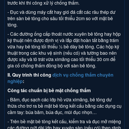
trước khi thi công xử lý chống thấm.
- Đục và dùng máy cắt hay gió đá cắt các râu thép dư
trên sàn bê tông cho sâu tối thiểu 2cm so với mặt bê
tông.
- Các đường ống cấp thoát nước xuyên bê tông hay hộp
kỹ thuật nên được định vị và lắp đặt hoàn tất bằng trám
vữa hay bê tông tối thiểu ½ bề dày bê tông. Các hộp kỹ
thuật trong các khu vệ sinh (nếu có) và tường bao nên
được xây và tô trát vữa ximăng cao tối thiểu 30 cm để
gia cố chống thấm đồng bộ với sàn bê tông.
II. Quy trình thi công
dịch vụ chống thấm chuyên
nghiệp
:
Công tác chuẩn bị bề mặt chống thấm
- Băm, đục sạch các lớp hồ vữa ximăng, bê tông dư
thừa cho trơ ra bề mặt bê tông kết cấu bằng các dụng cụ
cầm tay: búa băm, búa đục, mũi đục nhọn…
- Trên bề mặt bê tông kết cấu, kiểm tra và đục mở miệng
các đường nứt dài lớn hay xuyên sàn (nếu có) theo rãnh