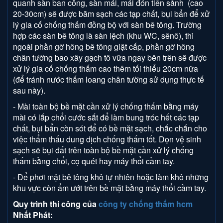
quanh sàn ban công, sàn mái, mái đón tiền sảnh (cao
20-30cm) sẽ được băm sạch các tạp chất, bụi bẩn để xử
lý gia cố chống thấm đồng bộ với sàn bê tông. Trường
hợp các sàn bê tông là sàn lệch (khu WC, sênô), thì
ngoài phần gờ hông bê tông giật cấp, phần gờ hông
chân tường bao xây gạch tô vữa ngay bên trên sẽ được
xử lý gia cố chống thấm cao thêm tối thiểu 20cm nữa
(để tránh nước thấm loang chân tường sử dụng thực tế
sau này).
- Mài toàn bộ bề mặt cần xử lý chống thấm bằng máy
mài có lắp chổi cước sắt để làm bung tróc hết các tạp
chất, bụi bẩn còn sót để có bề mặt sạch, chắc chắn cho
việc thẩm thấu dung dịch chống thấm tốt. Dọn vệ sinh
sạch sẽ bụi đất trên toàn bộ bề mặt cần xử lý chống
thấm bằng chổi, cọ quét hay máy thổi cầm tay.
- Để phơi mặt bê tông khô tự nhiên hoặc làm khô những
khu vực còn ẩm ướt trên bề mặt bằng máy thổi cầm tay.
Quy trình thi công của
công ty chống thấm hcm
Nhất Phát: