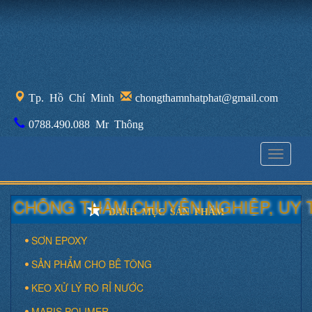
Tp. Hồ Chí Minh
chongthamnhatphat@gmail.com
0788.490.088 Mr Thông
Toggle
navigati
CHỐNG THẤM CHUYÊN NGHIỆP, UY TÍ
DANH MỤC SẢN PHẨM
SƠN EPOXY
SẢN PHẨM CHO BÊ TÔNG
KEO XỬ LÝ RÒ RỈ NƯỚC
MARIS POLIMER