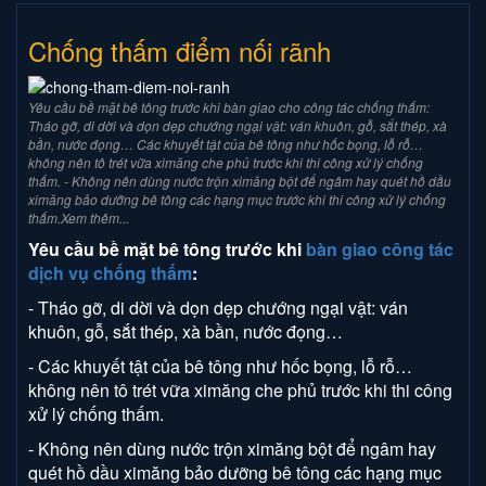
Chống thấm điểm nối rãnh
Yêu cầu bề mặt bê tông trước khi bàn giao cho công tác chống thấm:
Tháo gỡ, di dời và dọn dẹp chướng ngại vật: ván khuôn, gỗ, sắt thép, xà
bần, nước đọng… Các khuyết tật của bê tông như hốc bọng, lỗ rỗ…
không nên tô trét vữa ximăng che phủ trước khi thi công xử lý chống
thấm. - Không nên dùng nước trộn ximăng bột để ngâm hay quét hồ dầu
ximăng bảo dưỡng bê tông các hạng mục trước khi thi công xử lý chống
thấm.Xem thêm...
Yêu cầu bề mặt bê tông trước khi
bàn giao công tác
dịch vụ chống thấm
:
- Tháo gỡ, di dời và dọn dẹp chướng ngại vật: ván
khuôn, gỗ, sắt thép, xà bần, nước đọng…
- Các khuyết tật của bê tông như hốc bọng, lỗ rỗ…
không nên tô trét vữa ximăng che phủ trước khi thi công
xử lý chống thấm.
- Không nên dùng nước trộn ximăng bột để ngâm hay
quét hồ dầu ximăng bảo dưỡng bê tông các hạng mục