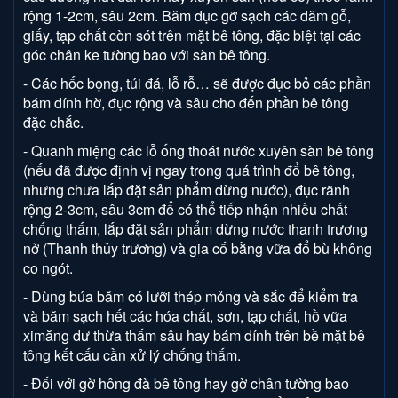
rộng 1-2cm, sâu 2cm. Băm đục gỡ sạch các dăm gỗ,
giấy, tạp chất còn sót trên mặt bê tông, đặc biệt tại các
góc chân ke tường bao với sàn bê tông.
- Các hốc bọng, túi đá, lỗ rỗ… sẽ được đục bỏ các phần
bám dính hờ, đục rộng và sâu cho đến phần bê tông
đặc chắc.
- Quanh miệng các lỗ ống thoát nước xuyên sàn bê tông
(nếu đã được định vị ngay trong quá trình đổ bê tông,
nhưng chưa lắp đặt sản phẩm dừng nước), đục rãnh
rộng 2-3cm, sâu 3cm để có thể tiếp nhận nhiều chất
chống thấm, lắp đặt sản phẩm dừng nước thanh trương
nở (Thanh thủy trương) và gia cố bằng vữa đổ bù không
co ngót.
- Dùng búa băm có lưỡi thép mỏng và sắc để kiểm tra
và băm sạch hết các hóa chất, sơn, tạp chất, hồ vữa
ximăng dư thừa thấm sâu hay bám dính trên bề mặt bê
tông kết cấu cần xử lý chống thấm.
- Đối với gờ hông đà bê tông hay gờ chân tường bao