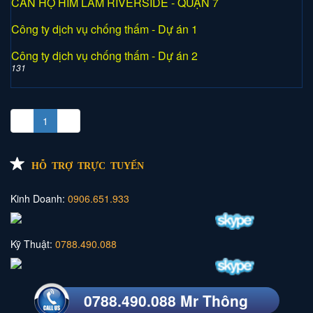
CĂN HỘ HIM LAM RIVERSIDE - QUẬN 7
Công ty dịch vụ chống thấm - Dự án 1
Công ty dịch vụ chống thấm - Dự án 2
131
«
1
»
HỖ TRỢ TRỰC TUYẾN
Kinh Doanh:
0906.651.933
Kỹ Thuật:
0788.490.088
0788.490.088 Mr Thông