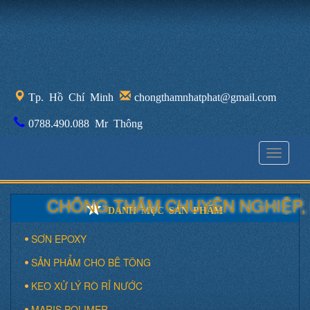
Tp. Hồ Chí Minh
chongthamnhatphat@gmail.com
0788.490.088 Mr Thông
Toggle
navigati
CHỐNG THẤM CHUYÊN NGHIỆP, U
DANH MỤC SẢN PHẨM
SƠN EPOXY
SẢN PHẨM CHO BÊ TÔNG
KEO XỬ LÝ RÒ RỈ NƯỚC
MARIS POLIMER