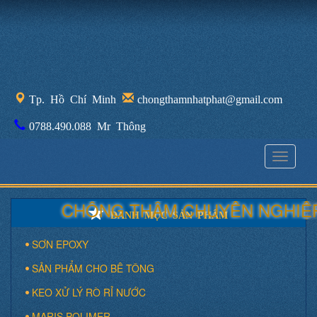
Tp. Hồ Chí Minh
chongthamnhatphat@gmail.com
0788.490.088 Mr Thông
Toggle
navigati
CHỐNG THẤM CHUYÊN NGHIỆP,
DANH MỤC SẢN PHẨM
SƠN EPOXY
SẢN PHẨM CHO BÊ TÔNG
KEO XỬ LÝ RÒ RỈ NƯỚC
MARIS POLIMER