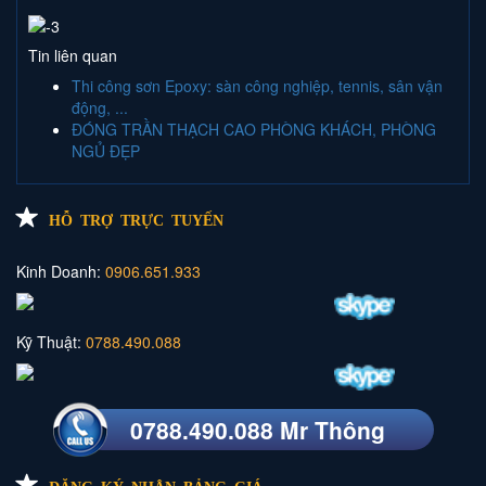
Tin liên quan
Thi công sơn Epoxy: sàn công nghiệp, tennis, sân vận
động, ...
ĐÓNG TRẦN THẠCH CAO PHÒNG KHÁCH, PHÒNG
NGỦ ĐẸP
HỖ TRỢ TRỰC TUYẾN
Kinh Doanh:
0906.651.933
Kỹ Thuật:
0788.490.088
0788.490.088 Mr Thông
ĐĂNG KÝ NHẬN BẢNG GIÁ