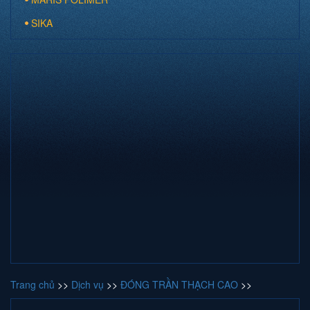
SIKA
Trang chủ
>>
Dịch vụ
>>
ĐÓNG TRẦN THẠCH CAO
>>